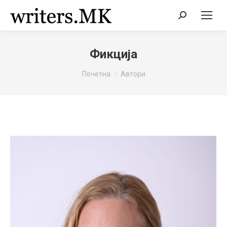
Search:
Фикција
You are here:
Почетна
Автори