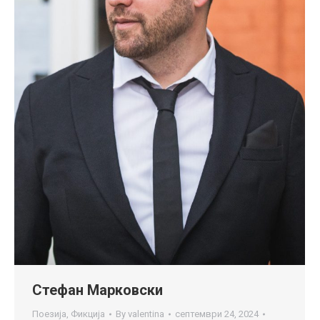
Стефан Марковски
Поезија
,
Фикција
By
valentina
септември 24, 2024