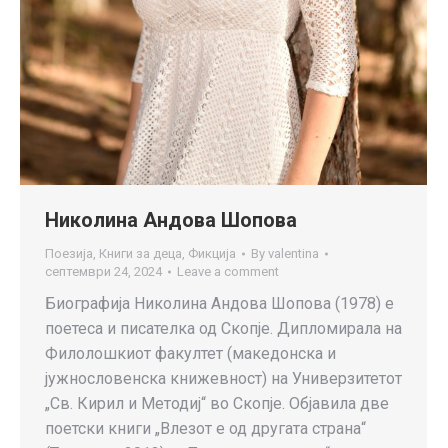
Николина Андова Шопова
Поезија
,
Книги за деца
,
Фикција
By
valentina
септември 24, 2024
Leave a comment
Биографија Николина Андова Шопова (1978) е
поетеса и писателка од Скопје. Дипломирала на
Филолошкиот факултет (македонска и
јужнословенска книжевност) на Универзитетот
„Св. Кирил и Методиј“ во Скопје. Објавила две
поетски книги „Влезот е од другата страна“