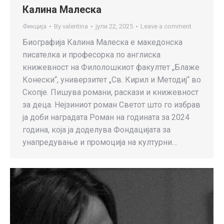
Калина Малеска
Фикција
By
valentina
јули 22, 2025
Leave a comment
Биографија Калина Малеска е македонска
писателка и професорка по англиска
книжевност на Филолошкиот факултет „Блаже
Конески“, универзитет „Св. Кирил и Методиј“ во
Скопје. Пишува романи, раскази и книжевност
за деца. Нејзиниот роман Светот што го избрав
ја доби наградата Роман на годината за 2024
година, која ја доделува Фондацијата за
унапредување и промоција на културни…