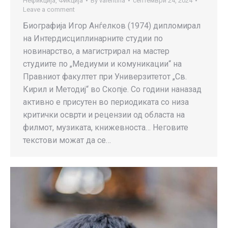
Нефикција
,
Фикција
By
valentina
септември 24, 2024
Leave a comment
Биографија Игор Анѓелков (1974) дипломирал
на Интердисциплинарните студии по
новинарство, а магистрирал на мастер
студиите по „Медиуми и комуникации“ на
Правниот факултет при Универзитетот „Св.
Кирил и Методиј“ во Скопје. Со години наназад
активно е присутен во периодиката со низа
критички осврти и рецензии од областа на
филмот, музиката, книжевноста… Неговите
текстови можат да се…