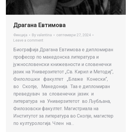
Драгана Евтимова
Фикција
By
valentina
септември 27, 2024
Leave a comment
Биографија Драгана Евтимова е дипломиран
професор по македонска литература и
јужнословенски книжевности и словенечки
јазик на Универзитетот „Св. Кирил и Методиј“,
Филолошки факултет „Блаже Конески“,
во Скопје, Македонија. Таа е дипломиран
преведувач за словенечки јазик и
литература на Универзитетот во Љубљана,
Филозовски факултет. Mагистриала на
Институтот за литература во Скопје, магистер
по културологија. Член на…