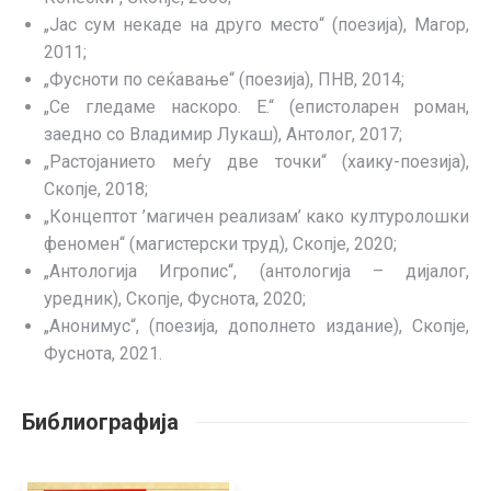
„Јас сум некаде на друго место“ (поезија), Магор,
2011;
„Фусноти по сеќавање“ (поезија), ПНВ, 2014;
„Се гледаме наскоро. Е.“ (епистоларен роман,
заедно со Владимир Лукаш), Антолог, 2017;
„Растојанието меѓу две точки“ (хаику-поезија),
Скопје, 2018;
„Концептот ’магичен реализам’ како културолошки
феномен“ (магистерски труд), Скопје, 2020;
„Антологија Игропис“, (антологија – дијалог,
уредник), Скопје, Фуснота, 2020;
„Анонимус“, (поезија, дополнето издание), Скопје,
Фуснота, 2021.
Библиографија