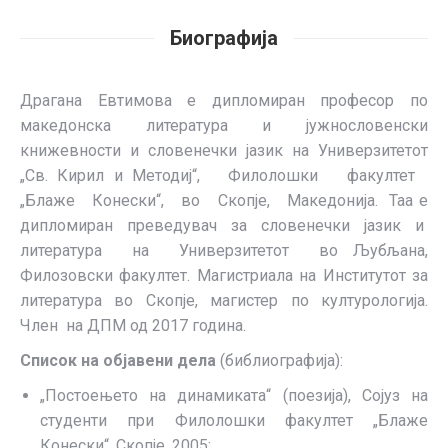
Биографија
Драгана Евтимова е дипломиран професор по
македонска литература и јужнословенски
книжевности и словенечки јазик на Универзитетот
„Св. Кирил и Методиј“, Филолошки факултет
„Блаже Конески“, во Скопје, Македонија. Таа е
дипломиран преведувач за словенечки јазик и
литература на Универзитетот во Љубљана,
Филозовски факултет. Mагистриала на Институтот за
литература во Скопје, магистер по културологија.
Член на ДПМ од 2017 година.
Список на објавени дела
(библиографија):
„Постоењето на динамиката“ (поезија), Сојуз на
студенти при Филолошки факултет „Блаже
Конески“, Скопје, 2005;