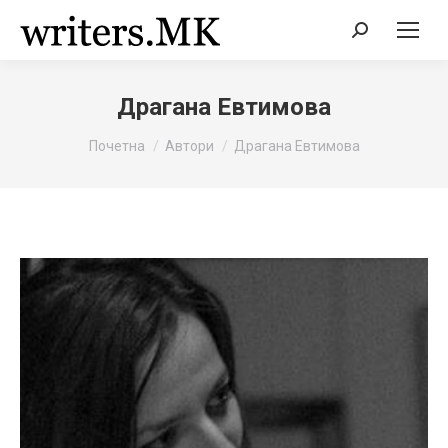
Search:
Драгана Евтимова
You are here:
Почетна
Автори
Драгана Евтимова