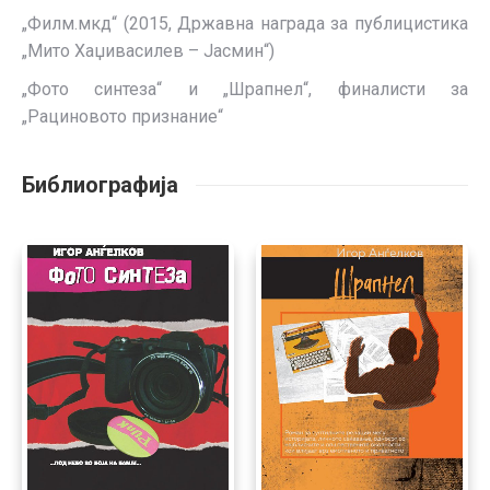
„Филм.мкд“ (2015, Државна награда за публицистика
„Мито Хаџивасилев – Јасмин“)
„Фото синтеза“ и „Шрапнел“, финалисти за
„Рациновото признание“
Библиографија