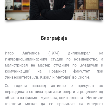
Биографија
Игор Анѓелков (1974) дипломирал на
Интердисциплинарните студии по новинарство, а
магистрирал на мастер студиите по „Медиуми и
комуникации“ на Правниот факултет при
Универзитетот „Св. Кирил и Методиј“ во Скопје.
Со години наназад активно е присутен во
периодиката со низа критички осврти и рецензии од
областа на филмот, музиката, книжевноста… Неговите
текстови можат да се прочитаат на интернет