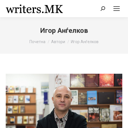
Search:
Игор Анѓелков
You are here:
Почетна
Автори
Игор Анѓелков