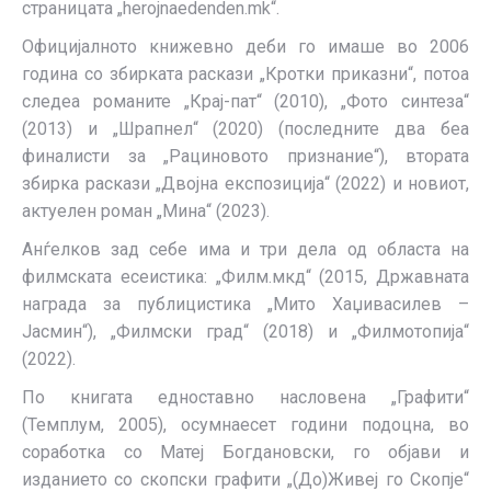
страницата „herojnaedenden.mk“.
Официјалното книжевно деби го имаше во 2006
година со збирката раскази „Кротки приказни“, потоа
следеа романите „Крај-пат“ (2010), „Фото синтеза“
(2013) и „Шрапнел“ (2020) (последните два беа
финалисти за „Рациновото признание“), втората
збирка раскази „Двојна експозиција“ (2022) и новиот,
актуелен роман „Мина“ (2023).
Анѓелков зад себе има и три дела од областа на
филмската есеистика: „Филм.мкд“ (2015, Државната
награда за публицистика „Мито Хаџивасилев –
Јасмин“), „Филмски град“ (2018) и „Филмотопија“
(2022).
По книгата едноставно насловена „Графити“
(Темплум, 2005), осумнаесет години подоцна, во
соработка со Матеј Богдановски, го објави и
изданието со скопски графити „(До)Живеј го Скопје“