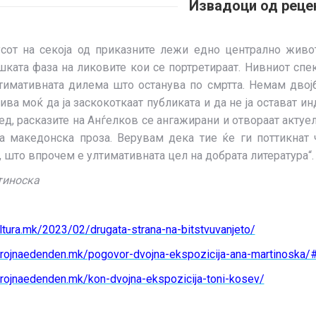
Извадоци од реце
усот на секоја од приказните лежи едно централно живо
ката фаза на ликовите кои се портретираат. Нивниот сп
тимативната дилема што останува по смртта. Немам двојб
ва моќ да ја заскокоткаат публиката и да не ја остават и
ед, расказите на Анѓелков се ангажирани и отвораат акту
а македонска проза. Верувам дека тие ќе ги поттикнат 
 што впрочем е ултимативната цел на добрата литература“.
тиноска
ultura.mk/2023/02/drugata-strana-na-bitstvuvanjeto/
herojnaedenden.mk/pogovor-dvojna-ekspozicija-ana-martinoska
erojnaedenden.mk/kon-dvojna-ekspozicija-toni-kosev/