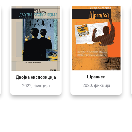
Шрапнел
Двојна експозиција
2020, фикција
2022, фикција