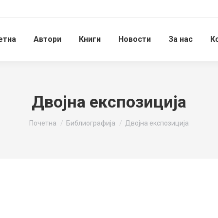
етна
Автори
Книги
Новости
За нас
К
Двојна експозиција
You are here:
Почетна
Библиографија
Двојна експозиција