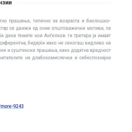
нзии
тно прашање, типично за возраста и биолошко-
ектар се движи од оние општоважечки мотиви, па
а дека темите кои Анѓелков ги третира ја имаат
ндиферентна, бидејќи иако не секогаш видливо на
елни и суштински прашања, како додатна вредност
читателите на длабокомислечки и себеспознајни
/#more-9243