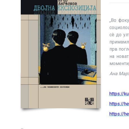
„Во фок
социолош
сè до ул
примамли
прв погл
на новат
моменти,
Ана Мар
https://k
https://
https://h