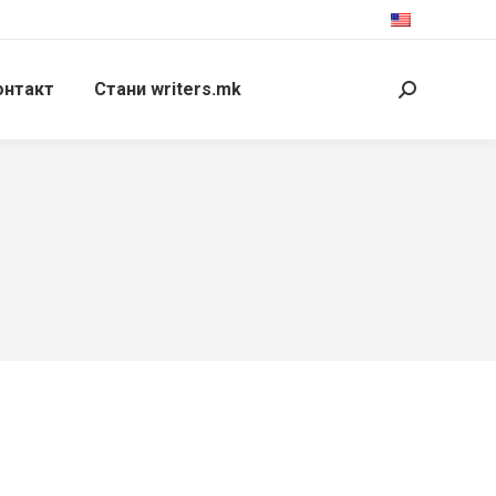
онтакт
Стани writers.mk
Search: