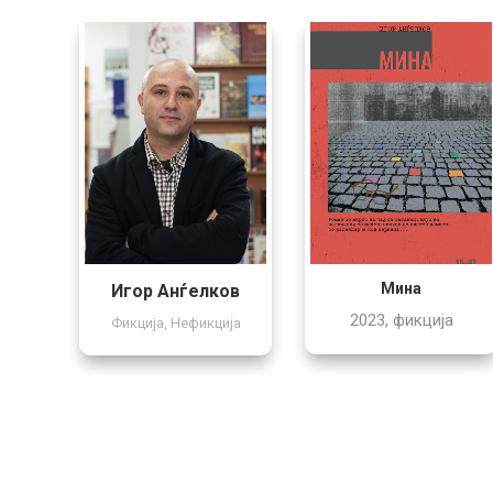
Мина
Игор Анѓелков
2023, фикција
Фикција
,
Нефикција