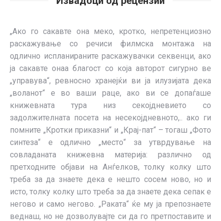
Извадоци од рецензии
„Ако го сакавте она меко, кротко, непретенциозно
раскажување со речиси филмска монтажа на
одлично испланираните раскажувачки секвенци, ако
ја сакавте онаа благост со која авторот сигурно ве
„управува“, ревносно хранејќи ви ја илузијата дека
„воланот“ е во ваши раце, ако ви се допаѓаше
книжевната тура низ секојдневието со
задолжителната посета на несекојдневното,.. ако ги
помните „Кротки приказни“ и „Крај-пат“ – тогаш „Фото
синтеза“ е одлично „место“ за утврдување на
совладаната книжевна материја: различно од
претходните објави на Анѓелков, толку колку што
треба за да знаете дека е нешто сосем ново, но и
исто, толку колку што треба за да знаете дека сепак е
негово и само негово. „Раката“ ќе му ја препознаете
веднаш, но не дозволувајте си да го претпоставите и