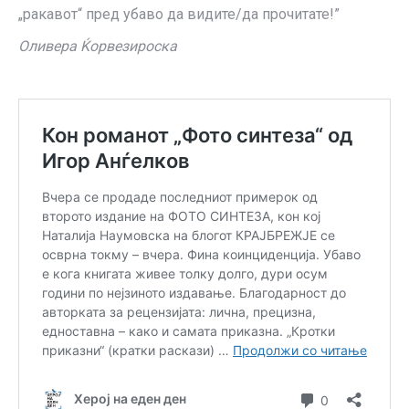
„ракавот“ пред убаво да видите/да прочитате!”
Оливера Ќорвезироска