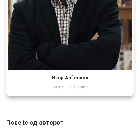
Игор Анѓелков
Фикција
,
Нефикција
Повеќе од авторот