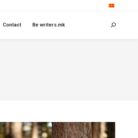
Contact
Be writers.mk
Search: