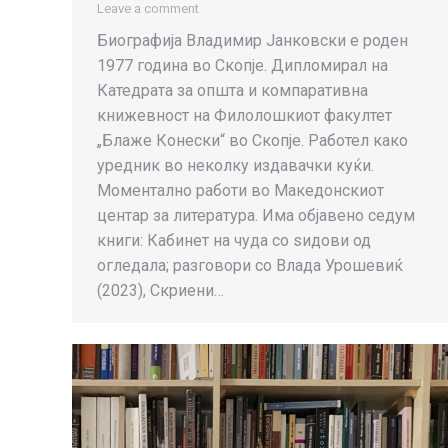
Leave a comment
Биографија Владимир Јанковски е роден
1977 година во Скопје. Дипломирал на
Катедрата за општа и компаративна
книжевност на Филолошкиот факултет
„Блаже Конески“ во Скопје. Работел како
уредник во неколку издавачки куќи.
Моментално работи во Македонскиот
центар за литература. Има објавено седум
книги: Кабинет на чуда со ѕидови од
огледала; разговори со Влада Урошевиќ
(2023), Скриени…