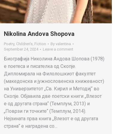
Nikolina Andova Shopova
Poetry
,
Children's
,
Fiction
By
valentina
September 24, 2024
Leave a comment
Биографија Николина Андова Шопова (1978)
е поетеса и писателка од Скопје.
Дипломирала на Филолошкиот факултет
(македонска и јужнословенска книжевност)
на Универзитетот „Св. Кирил и Методиј“ во
Скопје. Објавила две поетски книги „Влезот
е од другата страна“ (Темплум, 2013) и
„Поврзи ги точките“ (Темплум, 2014).
Нејзината прва книга „Влезот е од другата
страна“ е наградена со…