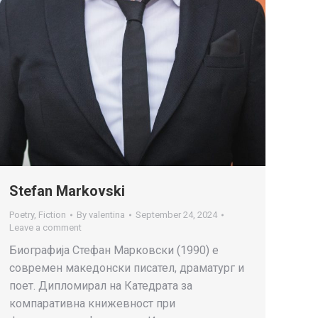
Stefan Markovski
Poetry
,
Fiction
By
valentina
September 24, 2024
Leave a comment
Биографија Стефан Марковски (1990) е
современ македонски писател, драматург и
поет. Дипломирал на Катедрата за
компаративна книжевност при