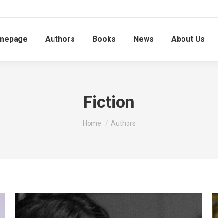
mepage
Authors
Books
News
About Us
Fiction
You are here:
Home
Authors