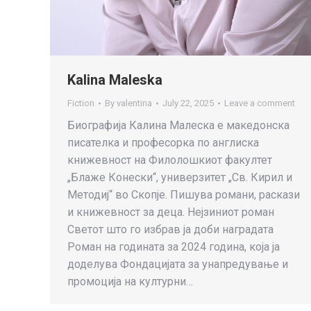
Kalina Maleska
Fiction
By
valentina
July 22, 2025
Leave a comment
Биографија Калина Малеска е македонска
писателка и професорка по англиска
книжевност на Филолошкиот факултет
„Блаже Конески“, универзитет „Св. Кирил и
Методиј“ во Скопје. Пишува романи, раскази
и книжевност за деца. Нејзиниот роман
Светот што го избрав ја доби наградата
Роман на годината за 2024 година, која ја
доделува Фондацијата за унапредување и
промоција на културни…