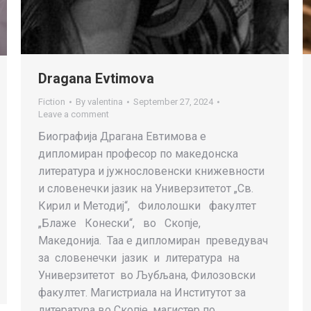
Dragana Evtimova
Fiction
By
valentina
September 27, 2024
Leave a comment
Биографија Драгана Евтимова е
дипломиран професор по македонска
литература и јужнословенски книжевности
и словенечки јазик на Универзитетот „Св.
Кирил и Методиј“, Филолошки факултет
„Блаже Конески“, во Скопје,
Македонија. Таа е дипломиран преведувач
за словенечки јазик и литература на
Универзитетот во Љубљана, Филозовски
факултет. Mагистриала на Институтот за
литература во Скопје, магистер по