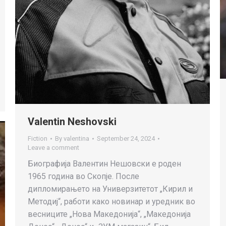
Valentin Neshovski
Fiction
By
valentina
September 24, 2024
Leave a comment
Биографија Валентин Нешовски е роден
1965 година во Скопје. После
дипломирањето на Универзитетот „Кирил и
Методиј“, работи како новинар и уредник во
весниците „Нова Македонија“, „Македонија