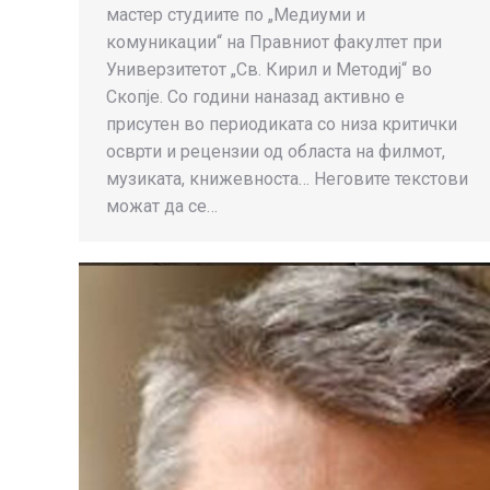
мастер студиите по „Медиуми и
комуникации“ на Правниот факултет при
Универзитетот „Св. Кирил и Методиј“ во
Скопје. Со години наназад активно е
присутен во периодиката со низа критички
осврти и рецензии од областа на филмот,
музиката, книжевноста… Неговите текстови
можат да се…