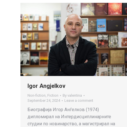
Igor Angjelkov
Non-fiction
,
Fiction
By
valentina
September 24, 2024
Leave a comment
Биографија Игор Анѓелков (1974)
дипломирал на Интердисциплинарните
студии по новинарство, а магистрирал на