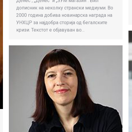
Денес“, „Денес“ и „ЗУМ магазин“. Бил
дописник на неколку странски медиуми. Во
2000 година добива новинарска награда на
УНХЦР за најдобра сторија од бегалските
кризи. Текстот е објавуван во…