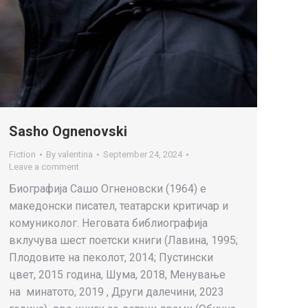
Sasho Ognenovski
Fiction
By
valentina
September 24, 2024
Leave a comment
Биографија Сашо Огненовски (1964) е
македонски писател, театарски критичар и
комуниколог. Неговата библиографија
вклучува шест поетски книги (Лавина, 1995;
Плодовите на пеколот, 2014; Пустински
цвет, 2015 година, Шума, 2018, Менување
на минатото, 2019 , Други далечини, 2023