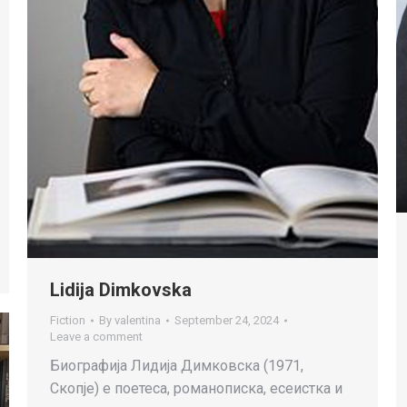
Lidija Dimkovska
Fiction
By
valentina
September 24, 2024
Leave a comment
Биографија Лидија Димковска (1971,
Скопје) е поетеса, романописка, есеистка и