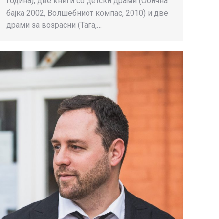
година), две книги со детски драми (Обична
бајка 2002, Волшебниот компас, 2010) и две
драми за возрасни (Тага,…