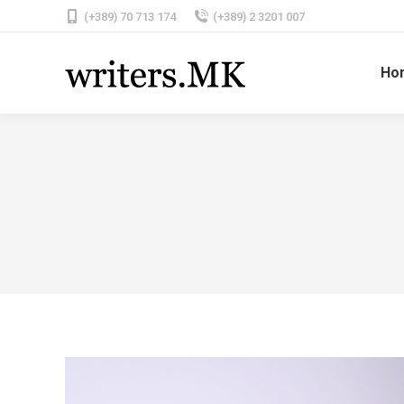
(+389) 70 713 174
(+389) 2 3201 007
Ho