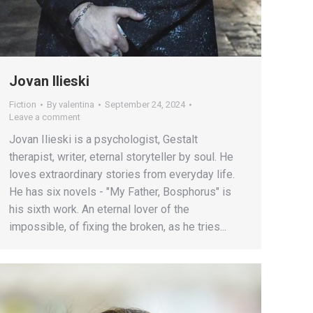
Jovan Ilieski
Fiction
By
valentina
September 24, 2024
Leave a comment
Jovan Ilieski is a psychologist, Gestalt
therapist, writer, eternal storyteller by soul. He
loves extraordinary stories from everyday life.
He has six novels - "My Father, Bosphorus" is
his sixth work. An eternal lover of the
impossible, of fixing the broken, as he tries...