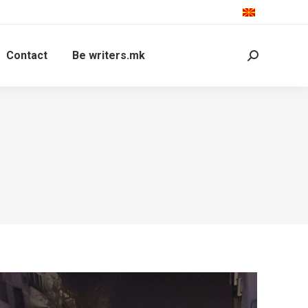
Contact
Be writers.mk
Search: