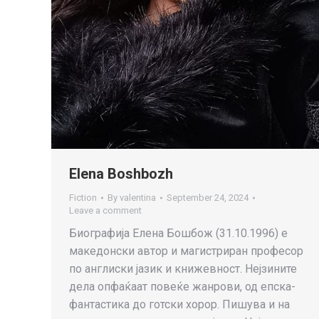
Elena Boshbozh
Fiction
By
valentina
September 24, 2024
Leave a comment
Биографија Елена Бошбож (31.10.1996) е
македонски автор и магистриран професор
по англиски јазик и книжевност. Нејзините
дела опфаќаат повеќе жанрови, од епска-
фантастика до готски хорор. Пишува и на