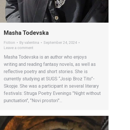
Masha Todevska
Fiction
By
valentina
September 24, 2024
Leave a comment
Masha Todevska is an author who enjoys
writing and reading fantasy novels, as well as
reflective poetry and short stories. She is
currently studying at SUGS “Josip Broz Tito”-
Skopje. She was a participant in several literary
festivals: Struga Poetry Evenings "Night without
punctuation", "Novi prostori"...