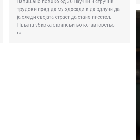
напишано повеќе од 30 научни и стручни
трудови пред да му здосади и да одлучи да
ја следи својата страст да стане писател.
Првата збирка стрипови во ко-авторство
со…