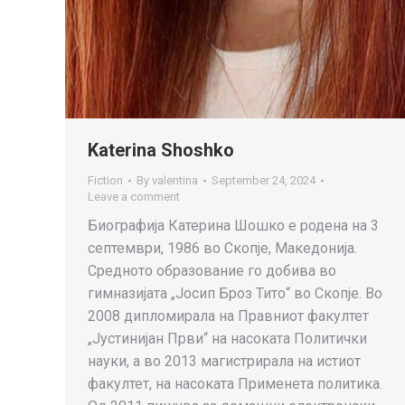
Katerina Shoshko
Fiction
By
valentina
September 24, 2024
Leave a comment
Биографија Катерина Шошко е родена на 3
септември, 1986 во Скопје, Македонија.
Средното образование го добива во
гимназијата „Јосип Броз Тито“ во Скопје. Во
2008 дипломирала на Правниот факултет
„Јустинијан Први“ на насоката Политички
науки, а во 2013 магистрирала на истиот
факултет, на насоката Применета политика.