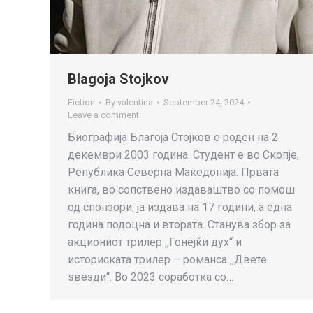
Blagoja Stojkov
Fiction
By
valentina
September 24, 2024
Leave a comment
Биографија Благоја Стојков е роден на 2
декември 2003 година. Студент е во Скопје,
Република Северна Македонија. Првата
книга, во сопствено издаваштво со помош
од спонзори, ја издава на 17 години, а една
година подоцна и втората. Станува збор за
акциониот трилер ‚‚Гонејќи дух‘‘ и
историската трилер – романса ‚‚Двете
ѕвезди‘‘. Во 2023 соработка со…