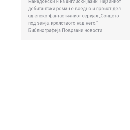
македонски и на англиски јазик. Нејзиниот
дебитантски роман е воедно и првиот дел
од епско-фантастичниот серијал „Сонцето
под земја, кралството над него.”
Библиографија Поврзани новости