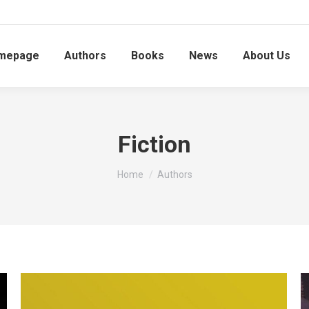
mepage
Authors
Books
News
About Us
Fiction
You are here:
Home
Authors