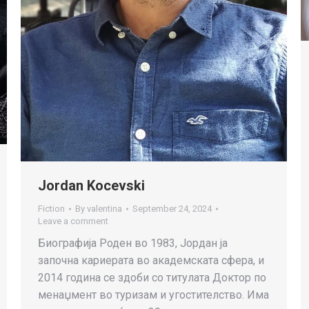
Jordan Kocevski
Fiction
By
valentina
September 24, 2024
Leave a comment
Биографија Роден во 1983, Јордан ја
започна кариерата во академската сфера, и
2014 година се здоби со титулата Доктор по
менаџмент во туризам и угостителство. Има