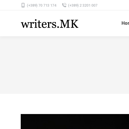
(+389) 70 713 174
(+389) 2 3201 007
Ho