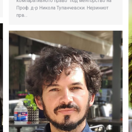
компаративното право“ под менторство на
Проф. д-р Никола Тупанчевски. Нејзиниот
прв…