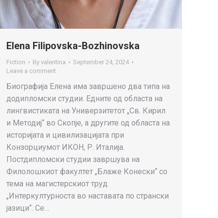
Elena Filipovska-Bozhinovska
Fiction
By
valentina
September 24, 2024
Leave a comment
Биографија Елена има завршено два типа на
додипломски студии. Едните од областа на
лингвистиката на Универзитетот „Св. Кирил
и Методиј“ во Скопје, а другите од областа на
историјата и цивилизацијата при
Конзорциумот ИКОН, Р. Италија.
Постдипломски студии завршува на
Филолошкиот факултет „Блаже Конески“ со
тема на магистерскиот труд
„Интеркултурноста во наставата по странски
јазици“. Се…