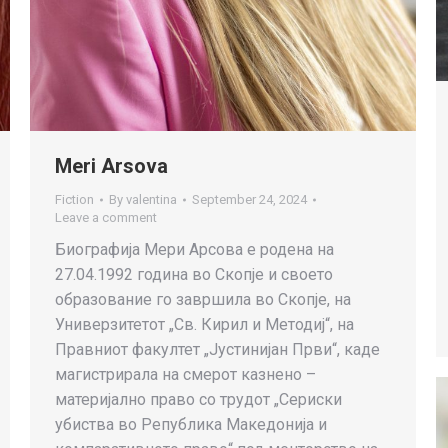
Meri Arsova
Fiction
By
valentina
September 24, 2024
Leave a comment
Биографија Мери Арсова е родена на
27.04.1992 година во Скопје и своето
образование го завршила во Скопје, на
Универзитетот „Св. Кирил и Методиј“, на
Правниот факултет „Јустинијан Први“, каде
магистрирала на смерот казнено –
материјално право со трудот „Сериски
убиства во Република Македонија и