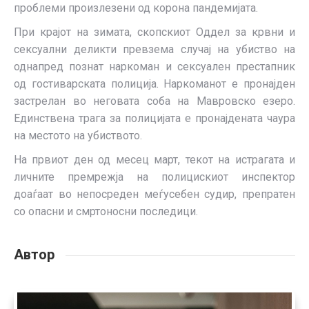
проблеми произлезени од корона пандемијата.
При крајот на зимата, скопскиот Оддел за крвни и
сексуални деликти превзема случај на убиство на
однапред познат наркоман и сексуален престапник
од гостиварската полиција. Наркоманот е пронајден
застрелан во неговата соба на Мавровско езеро.
Единствена трага за полицијата е пронајдената чаура
на местото на убиството.
На првиот ден од месец март, текот на истрагата и
личните премрежја на полицискиот инспектор
доаѓаат во непосреден меѓусебен судир, препратен
со опасни и смртоносни последици.
Автор