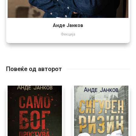
Анде Јанков
Фикција
Повеќе од авторот