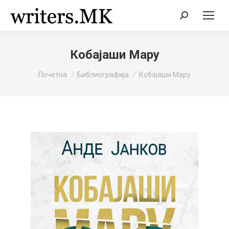
Search:
Кобајаши Мару
You are here:
Почетна
Библиографија
Кобајаши Мару