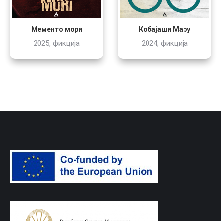
Кобајаши Мару
Мементо мори
2024, фикција
2025, фикција