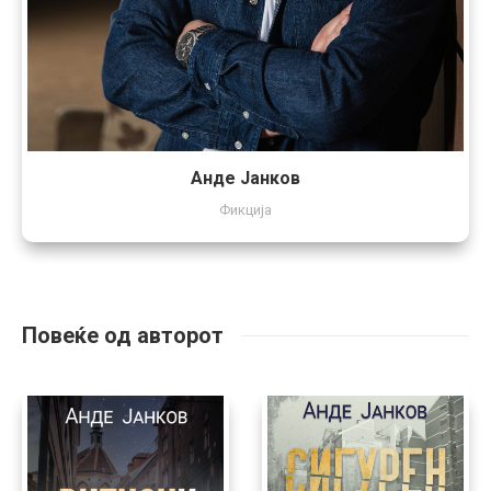
Анде Јанков
Фикција
Повеќе од авторот