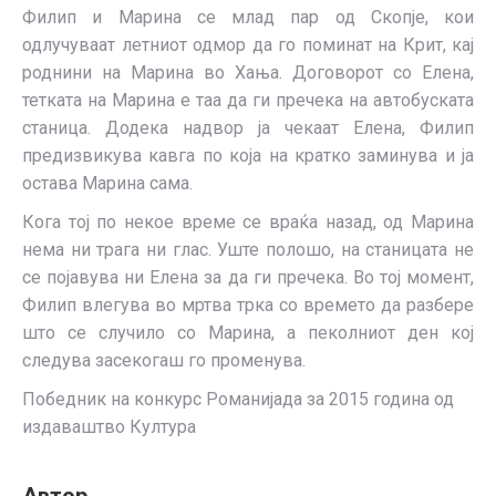
Филип и Марина се млад пар од Скопје, кои
одлучуваат летниот одмор да го поминат на Крит, кај
роднини на Марина во Хања. Договорот со Елена,
тетката на Марина е таа да ги пречека на автобуската
станица. Додека надвор ја чекаат Елена, Филип
предизвикува кавга по која на кратко заминува и ја
остава Марина сама.
Кога тој по некое време се враќа назад, од Марина
нема ни трага ни глас. Уште полошо, на станицата не
се појавува ни Елена за да ги пречека. Во тој момент,
Филип влегува во мртва трка со времето да разбере
што се случило со Марина, а пеколниот ден кој
следува засекогаш го променува.
Победник на конкурс Романијада за 2015 година од
издаваштво Култура