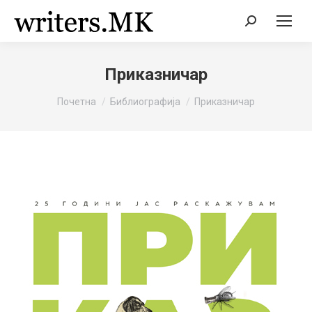
Search:
Приказничар
You are here:
Почетна
Библиографија
Приказничар