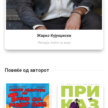
Жарко Кујунџиски
Фикција
,
Книги за деца
Повеќе од авторот