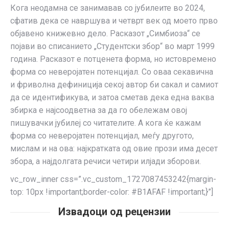
Кога неодамна се занимавав со јубилеите во 2024,
сфатив дека се навршува и четврт век од моето прво
објавено книжевно дело. Расказот „Симбиоза“ се
појави во списанието „Студентски збор“ во март 1999
година. Расказот е потценета форма, но истовремено
форма со неверојатен потенцијал. Со оваа секавична
и фриволна дефиниција секој автор би сакал и самиот
да се идентификува, и затоа сметав дека една ваква
збирка е најсоодветна за да го обележам овој
пишувачки јубилеј со читателите. А кога ќе кажам
форма со неверојатен потенцијал, меѓу другото,
мислам и на ова: најкратката од овие прози има десет
збора, а најдолгата речиси четири илјади зборови.
vc_row_inner css=”.vc_custom_1727087453242{margin-
top: 10px !important;border-color: #B1AFAF !important;}”]
Извадоци од рецензии