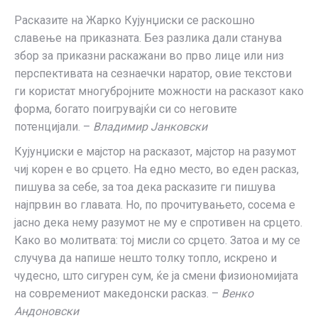
Расказите на Жарко Кујунџиски се раскошно
славење на приказната. Без разлика дали станува
збор за приказни раскажани во прво лице или низ
перспективата на сезнаечки наратор, овие текстови
ги користат многубројните можности на расказот како
форма, богато поигрувајќи си со неговите
потенцијали. –
Владимир Јанковски
Кујунџиски е мајстор на расказот, мајстор на разумот
чиј корен е во срцето. На едно место, во еден расказ,
пишува за себе, за тоа дека расказите ги пишува
најпрвин во главата. Но, по прочитувањето, сосема е
јасно дека нему разумот не му е спротивен на срцето.
Како во молитвата: тој мисли со срцето. Затоа и му се
случува да напише нешто толку топло, искрено и
чудесно, што сигурен сум, ќе ја смени физиономијата
на современиот македонски расказ. –
Венко
Андоновски