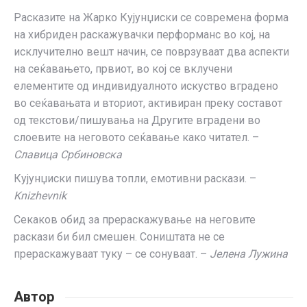
Расказите на Жарко Кујунџиски се современа форма
на хибриден раскажувачки перформанс во кој, на
исклучително вешт начин, се поврзуваат два аспекти
на сеќавањето, првиот, во кој се вклучени
елементите од индивидуалното искуство вградено
во сеќавањата и вториот, активиран преку составот
од текстови/пишувања на Другите вградени во
слоевите на неговото сеќавање како читател. –
Славица Србиновска
Кујунџиски пишува топли, емотивни раскази. –
Knizhevnik
Секаков обид за прераскажување на неговите
раскази би бил смешен. Соништата не се
прераскажуваат туку – се сонуваат. –
Јелена Лужина
Автор