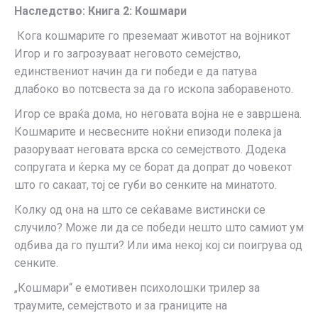
Наследство: Книга 2: Кошмари
Кога кошмарите го преземаат животот на војникот
Игор и го загрозуваат неговото семејство,
единствениот начин да ги победи е да патува
длабоко во потсвеста за да го ископа заборавеното.
Игор се враќа дома, но неговата војна не е завршена.
Кошмарите и несвесните ноќни епизоди полека ја
разоруваат неговата врска со семејството. Додека
сопругата и ќерка му се борат да допрат до човекот
што го сакаат, тој се губи во сенките на минатото.
Колку од она на што се сеќаваме вистински се
случило? Може ли да се победи нешто што самиот ум
одбива да го пушти? Или има некој кој си поигрува од
сенките.
„Кошмари“ е емотивен психолошки трилер за
траумите, семејството и за границите на