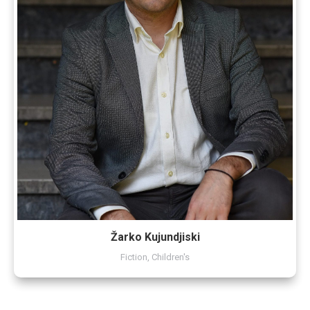
Žаrko Kujundjiski
Fiction
,
Children's