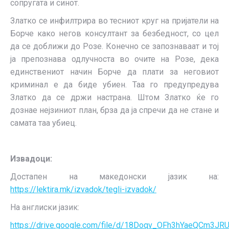
сопругата и синот.
Златко се инфилтрира во тесниот круг на пријатели на
Борче како негов консултант за безбедност, со цел
да се доближи до Розе. Конечно се запознаваат и тој
ја препознава одлучноста во очите на Розе, дека
единствениот начин Борче да плати за неговиот
криминал е да биде убиен. Таа го предупредува
Златко да се држи настрана. Штом Златко ќе го
дознае нејзиниот план, брза да ја спречи да не стане и
самата таа убиец.
Извадоци:
Достапен на македонски јазик на:
https://lektira.mk/izvadok/tegli-izvadok/
На англиски јазик:
https://drive.google.com/file/d/18Doqv_OFh3hYaeQCm3JR