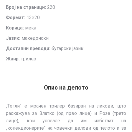
Број на страници:
220
Формат:
13×20
Корица:
мека
Јазик:
македонски
Достапни преводи:
бугарски јазик
Жанр:
трилер
Опис на делото
„Тегли“ е мрачен трилер базиран на ликови, што
раскажува за Златко (од прво лице) и Розе (трето
лице), кои успеале да им избегаат на
„колекционерите“ на човечки делови од телото и за