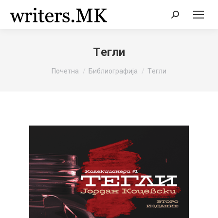
Search:
Tегли
You are here:
Почетна
Библиографија
Tегли