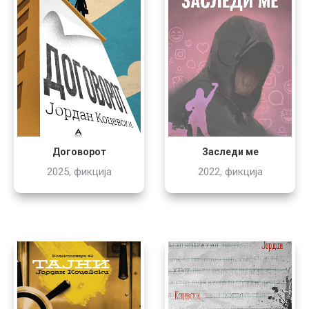
Договорот
Заследи ме
2025, фикција
2022, фикција