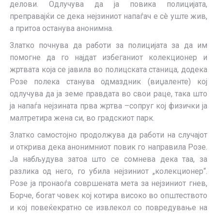
делови. Одлучува да ја повика полицијата,
преправајќи се дека нејзиниот напаѓач е сè уште жив,
а притоа останува анонимна.
Златко почнува да работи за полицијата за да им
помогне да го најдат избеганиот колекционер и
жртвата која се јавила во полицската станица, додека
Розе полека станува одмаздник (виџаленте) кој
одлучува да ја земе правдата во свои раце, така што
ја напаѓа нејзината прва жртва –сопруг кој физички ја
малтретира жена си, во градскиот парк.
Златко самостојно продолжува да работи на случајот
и открива дека анонимниот повик го направила Розе.
Ја набљудува затоа што се сомнева дека таа, за
разлика од него, го убила нејзиниот „колекционер“.
Розе ја пронаоѓа совршената мета за нејзиниот гнев,
Борче, богат човек кој котира високо во општеството
и кој повеќекратно се извлекол со повредување на