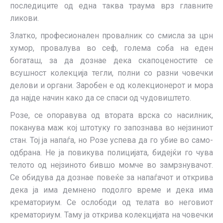
последиците од една таква траума врз главните
ликови.
Златко, професионален провалник со смисла за црн
хумор, провалува во сеф, голема соба на еден
богаташ, за да дознае дека скапоценостите се
всушност колекција тегли, полни со разни човечки
делови и органи. Заробен е од колекционерот и мора
да најде начин како да се спаси од чудовиштето.
Розе, се опоравува од втората врска со насилник,
поканува маж кој штотуку го запознава во нејзиниот
стан. Тој ја напаѓа, но Розе успева да го убие во само-
одбрана. Не ја повикува полицијата, бидејќи го чува
телото од нејзиното бившо момче во замрзнувачот.
Се обидува да дознае повеќе за напаѓачот и открива
дека ја има демнено подолго време и дека има
крематориум. Се ослободи од телата во неговиот
крематориум. Таму ја открива колекцијата на човечки