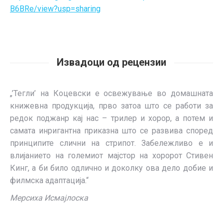
B6BRe/view?usp=sharing
Извадоци од рецензии
„’Тегли’ на Коцевски е освежување во домашната
книжевна продукција, прво затоа што се работи за
редок поджанр кај нас – трилер и хорор, а потем и
самата инригантна приказна што се развива според
принципите слични на стрипот. Забележливо е и
влијанието на големиот мајстор на хоророт Стивен
Кинг, а би било одлично и доколку ова дело добие и
филмска адаптација.“
Мерсиха Исмајлоска