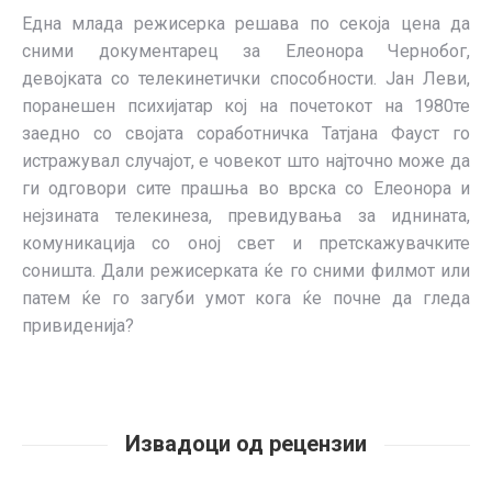
Една млада режисерка решава по секоја цена да
сними документарец за Елеонора Чернобог,
девојката со телекинетички способности. Јан Леви,
поранешен психијатар кој на почетокот на 1980те
заедно со својата соработничка Татјана Фауст го
истражувал случајот, е човекот што најточно може да
ги одговори сите прашња во врска со Елеонора и
нејзината телекинеза, превидувања за иднината,
комуникација со оној свет и претскажувачките
соништа. Дали режисерката ќе го сними филмот или
патем ќе го загуби умот кога ќе почне да гледа
привиденија?
Извадоци од рецензии