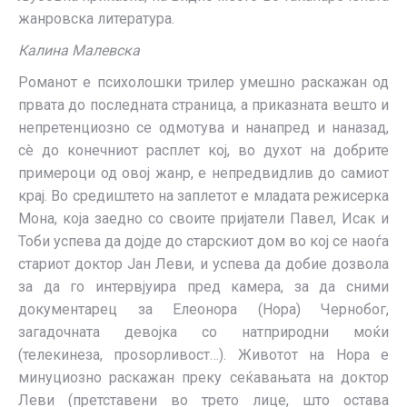
жанровска литература.
Калина Малевска
Романот е психолошки трилер умешно раскажан од
првата до последната страница, а приказната вешто и
непретенциозно се одмотува и нанапред и наназад,
сè до конечниот расплет кој, во духот на добрите
примероци од овој жанр, е непредвидлив до самиот
крај. Во средиштето на заплетот е младата режисерка
Мона, која заедно со своите пријатели Павел, Исак и
Тоби успева да дојде до старскиот дом во кој се наоѓа
стариот доктор Јан Леви, и успева да добие дозвола
за да го интервјуира пред камера, за да сними
документарец за Елеонора (Нора) Чернобог,
загадочната девојка со натприродни моќи
(телекинеза, проѕорливост…). Животот на Нора е
минуциозно раскажан преку сеќавањата на доктор
Леви (претставени во трето лице, што остава