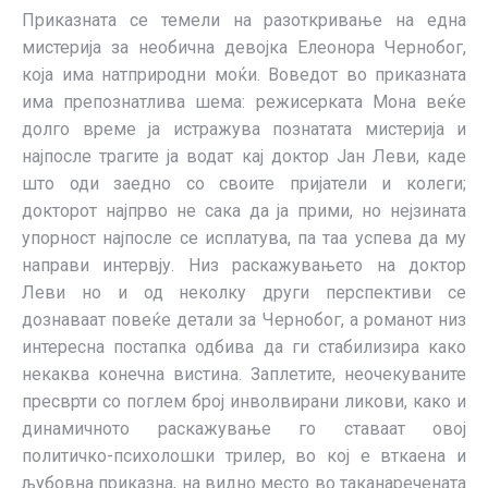
Приказната се темели на разоткривање на една
мистерија за необична девојка Елеонора Чернобог,
која има натприродни моќи. Воведот во приказната
има препознатлива шема: режисерката Мона веќе
долго време ја истражува познатата мистерија и
најпосле трагите ја водат кај доктор Јан Леви, каде
што оди заедно со своите пријатели и колеги;
докторот најпрво не сака да ја прими, но нејзината
упорност најпосле се исплатува, па таа успева да му
направи интервју. Низ раскажувањето на доктор
Леви но и од неколку други перспективи се
дознаваат повеќе детали за Чернобог, а романот низ
интересна постапка одбива да ги стабилизира како
некаква конечна вистина. Заплетите, неочекуваните
пресврти со поглем број инволвирани ликови, како и
динамичното раскажување го ставаат овој
политичко-психолошки трилер, во кој е вткаена и
љубовна приказна, на видно место во таканаречената