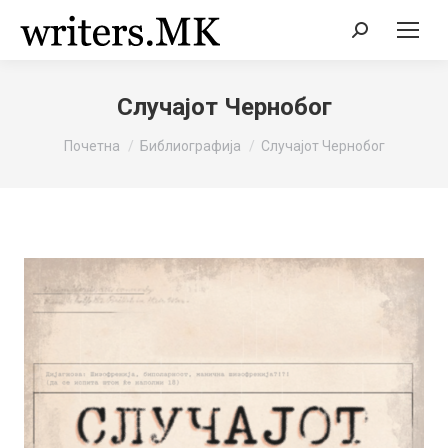
Search:
Случајот Чернобог
You are here:
Почетна
Библиографија
Случајот Чернобог