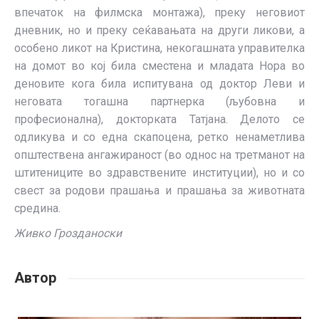
впечаток на филмска монтажа), преку неговиот
дневник, но и преку сеќавањата на други ликови, а
особено ликот на Кристина, некогашната управителка
на домот во кој била сместена и младата Нора во
деновите кога била испитувана од доктор Леви и
неговата тогашна партнерка (љубовна и
професионална), докторката Татјана. Делото се
одликува и со една скапоцена, ретко ненаметлива
општествена ангажираност (во однос на третманот на
штитениците во здравствените институции), но и со
свест за родови прашања и прашања за животната
средина.
Живко Грозданоски
Автор