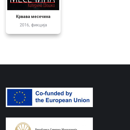
Крвава месечина
2016, фикција