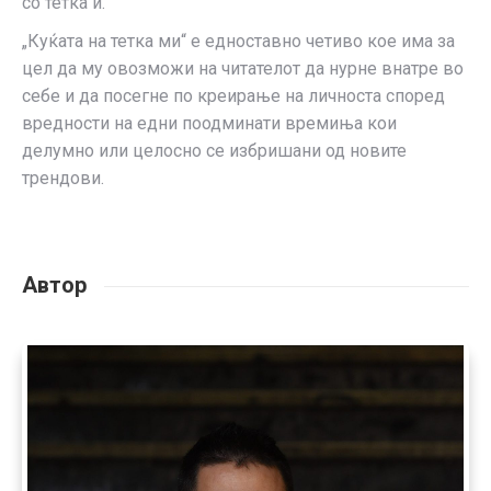
со тетка ѝ.
„Куќата на тетка ми“ е едноставно четиво кое има за
цел да му овозможи на читателот да нурне внатре во
себе и да посегне по креирање на личноста според
вредности на едни поодминати времиња кои
делумно или целосно се избришани од новите
трендови.
Автор