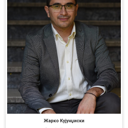
Жарко Кујунџиски