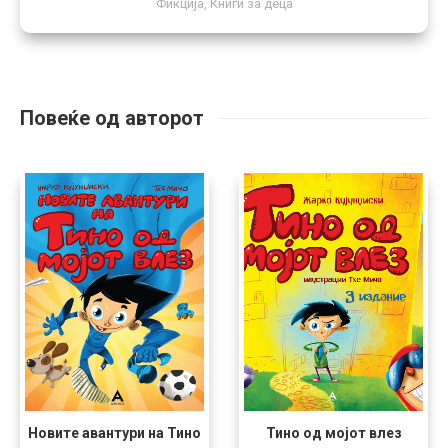
Фикција
,
Книги за деца
Повеќе од авторот
Новите авантури на Тино
Тино од мојот влез