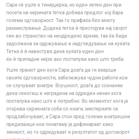
Сара сè уште е тинејџерка, но еден летен ден при
посета на нејзината тетка добива предлог кој бара
голема одговорност. Таа го прифаќа без многу
размислување. Додека тетка ѝ престојува кај својот
син во странство на неодредено време, таа ќе биде
задолжена за одржување и надгледување на куќата.
Тетка ѝ ѝ навестува дека куќата еден ден
ќе ѝ припадне нејзе ако постапува како што треба.
Уште првиот ден кога Сара доаѓа да ги изврши
своите одговорности, забележува чудни работи кои
се случуваат внатре. Всушност, доаѓа до сознание
дека секогаш е наградена на одреден начин кога
постапува како што е потребно. Во моментот кога ја
открива скриената соба со книги, мистериите се
продлабочуваат, а Сара стои пред големи внатрешни
предизвици кои понатаму ја дефинираат како
личност, но го одредуваат и резултатот од договорот