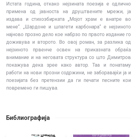
Истата година, откако нејзината поезија е одлично
примена од јавноста на друштвените мрежи, ја
издава и стихозбирката „Мојот храм е внатре во
мене“. „Шардоне и шпагети карбонара“ е нејзиното
најново прозно дело кое набрзо по првото издание го
доживува и второто. Во овој роман, за разлика од
нејзиното првенче освен на приказната обраќа
внимание и на неговата структура со што Димитров
покажува дека зрее како автор. Таа и понатаму
работи на нови прозни содржини, не заборавајќи ја и
поезијата без претензии да ги печати песните кои
повремено ги пишува.
Библиографија