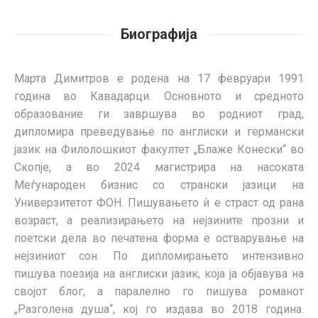
Биографија
Марта Димитров е родена на 17 февруари 1991
година во Кавадарци. Основното и средното
образование ги завршува во родниот град,
дипломира преведување по англиски и германски
јазик на Филолошкиот факултет „Блаже Конески“ во
Скопје, а во 2024 магистрира на насоката
Меѓународен бизнис со странски јазици на
Универзитетот ФОН. Пишувањето ѝ е страст од рана
возраст, а реализирањето на нејзините прозни и
поетски дела во печатена форма е остварување на
нејзиниот сон. По дипломирањето интензивно
пишува поезија на англиски јазик, која ја објавува на
својот блог, а паралелно го пишува романот
„Разголена душа“, кој го издава во 2018 година.