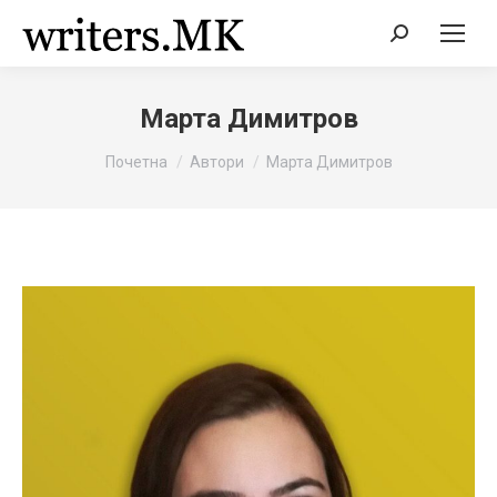
Search:
Марта Димитров
You are here:
Почетна
Автори
Марта Димитров