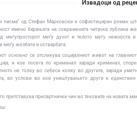
Извадоци од реце
и писма“ од Стефан Марковски е софистициран роман шт
ост имено барањата на современата читачка публика жед
од меѓупросторот меѓу духот и телото меѓу нежноста и
а меѓу желбата и остварбата.
от основно се отсликува социјалниот живот на главниот
ција, и кое посега по криминал заради криминал, спор
ното не толку во себеси колку во другите, заради уметн
ата, во услови во кои уништувањето други е единствен
о претставува пресвртнички чин во тековите на новата ма
неш