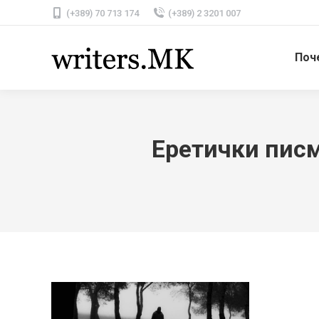
(+389) 70 713 174
(+389) 2 3201 007
Поч
Еретички писм