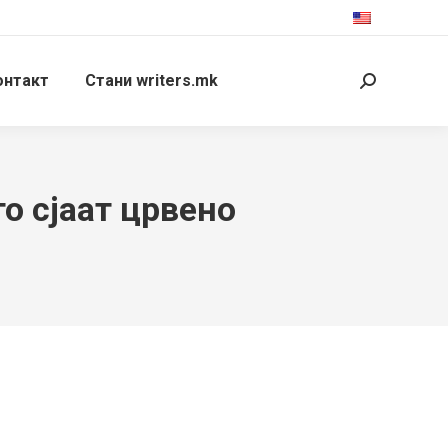
онтакт
Стани writers.mk
Search:
о сјаат црвено