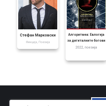
Алгоритмеа: Евлогија
Стефан Марковски
за дигиталните богови
Фикција
,
Поезија
2022, поезија