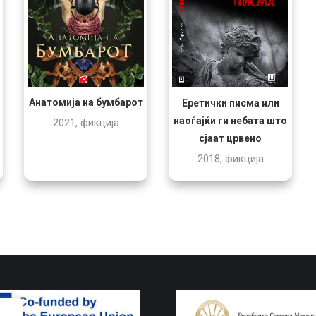
Анатомија на бумбарот
Еретички писма или
наоѓајќи ги небата што
2021, фикција
сјаат црвено
2018, фикција