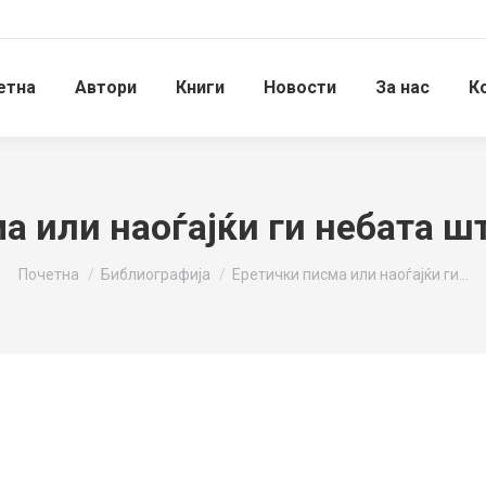
етна
Автори
Книги
Новости
За нас
К
а или наоѓајќи ги небата шт
You are here:
Почетна
Библиографија
Еретички писма или наоѓајќи ги…