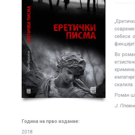
„Еретичк
современ
себеси 
фикцијат
Во роман
егзистен
криминал
емпатиј
скалила.
Роман шт
Ј. Плев
Година на прво издание:
2018