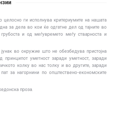
нзии
о целосно ги исполнува критериумите на нашата
на за дела во кои ќе одгатне дел од тајните во
 грубоста и од меѓувремето меѓу стварноста и
 јунак во окружие што не обезбедува пристојна
ед принципот уметност заради уметност, заради
ичкото колку во нас толку и во другите, заради
 пат за нагорнини по општествено-економските
кедонска проза.