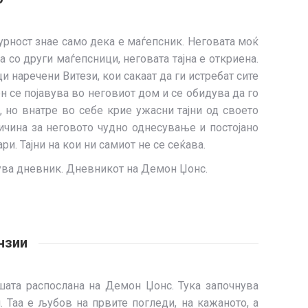
урност знае само дека е маѓепсник. Неговата моќ
а со други маѓепсници, неговата тајна е откриена.
и наречени Витези, кои сакаат да ги истребат сите
ен се појавува во неговиот дом и се обидува да го
, но внатре во себе крие ужасни тајни од своето
ричина за неговото чудно однесување и постојано
и. Тајни на кои ни самиот не се сеќава.
ишува дневник. Дневникот на Демон Џонс.
нзии
душата распослана на Демон Џонс. Тука започнува
 Таа е љубов на првите погледи, на кажаното, а