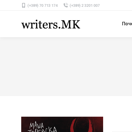
(+389) 70 713 174
(+389) 2 3201 007
Поч