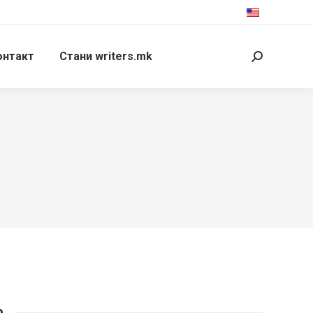
онтакт
Стани writers.mk
Search:
о