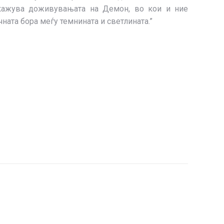
скажува доживувањата на Демон, во кои и ние
ната бора меѓу темнината и светлината.”