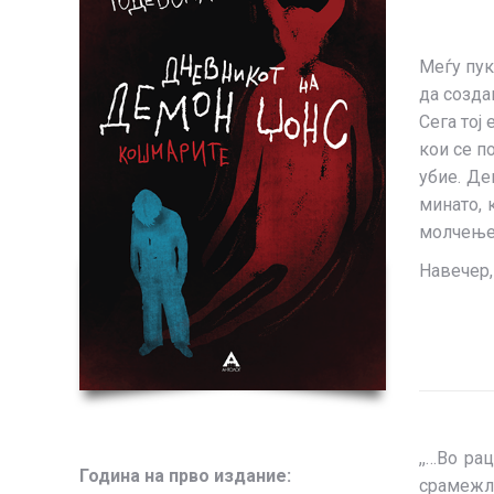
Меѓу пук
да созда
Сега тој
кои се п
убие. Де
минато, 
молчење.
Навечер,
,,…Во ра
Година на прво издание:
срамежли