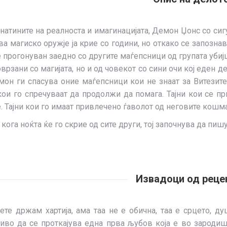
натините на реалноста и имагинацијата, Демон Џонс со сиг
ва магиско оружје ја крие со години, но откако се запознав
 е прогонуван заедно со другите маѓепсници од групата убијц
оврзани со магијата, но и од човекот со сини очи кој еден д
мон ги спасува оние маѓепсници кои не знаат за Витезите
кои го спречуваат да продолжи да помага. Тајни кои се п
 Тајни кои го имаат привлечено ѓаволот од неговите кошмар
 кога ноќта ќе го скрие од сите други, тој започнува да п
Извадоци од реце
цете држам хартија, ама таа не е обична, таа е срцето, 
во да се проткајува една прва љубов која е во зародиш.