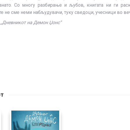
анато. Со многу разбирање и љубов, книгата ни ги ра
те не сме неми набљудувачи, туку сведоци, учесници во веч
 „Дневникот на Демон Џонс“
от