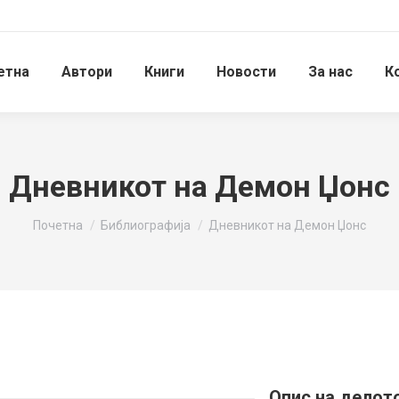
етна
Автори
Книги
Новости
За нас
К
Дневникот на Демон Џонс
You are here:
Почетна
Библиографија
Дневникот на Демон Џонс
Опис на делот