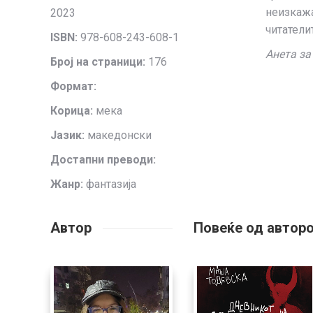
неизкаж
2023
читатели
ISBN:
978-608-243-608-1
Анета за
Број на страници:
176
Формат:
Корица:
мека
Јазик:
македонски
Достапни преводи:
Жанр:
фантазија
Автор
Повеќе од автор