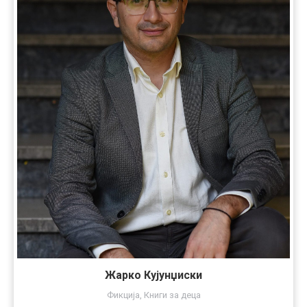
Жарко Кујунџиски
Фикција
,
Книги за деца