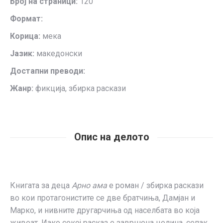
Број на страници:
120
Формат:
Корица:
мека
Јазик:
македонски
Достапни преводи:
Жанр:
фикција, збирка раскази
Опис на делото
Книгата за деца
Арно ама
е роман / збирка раскази
во кои протагонистите се две братчиња, Дамјан и
Марко, и нивните другарчиња од населбата во која
живеат. Иако секој расказ е завршена целина, сепак,