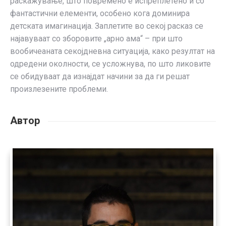
раскажување, што повремено е испреплетено и со
фантастични елементи, особено кога доминира
детската имагинација. Заплетите во секој расказ се
најавуваат со зборовите „арно ама“ – при што
вообичеаната секојдневна ситуација, како резултат на
одредени околности, се усложнува, по што ликовите
се обидуваат да изнајдат начини за да ги решат
произлезените проблеми.
Автор