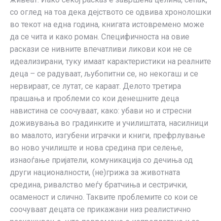
со оглед на тоа дека дејството се одвива хронолошки
во текот на една година, книгата истовремено може
да се чита и како роман. Специфичноста на овие
раскази се нивните впечатливи ликови кои не се
идеализирани, туку имаат карактеристики на реалните
деца – се радуваат, љубопитни се, но некогаш и се
нервираат, се лутат, се караат. Делото третира
прашања и проблеми со кои денешните деца
навистина се соочуваат, како: убави но и стресни
доживувања во градинките и училиштата, насилници
во маалото, изгубени играчки и книги, префрлување
во ново училиште и нова средина при селење,
изнаоѓање пријатели, комуникација со дечиња од
други националности, (не)грижа за животната
средина, ривалство меѓу братчиња и сестрички,
осаменост и слично. Таквите проблемите со кои се
соочуваат децата се прикажани низ реалистично