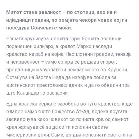
Митот стана реалност – по стотици, ако не и
илјадници години, по земјата чекори човек кој ги
поседува Сончевите моќи.
Елшата крунисува, елшата гори. Елшата возвиши
поранешен хилијарх, а кралот Марко наследи
кралство на раб на војна. Несплотени градови, тензија
и неизвесност – само со крв се решава спорот,
предавници и узурпатори немаат место во Крунски.
Останува на Заргла Неда да извојува победа за
вистинскиот престолонаследник и да го обедини тоа
што Каландар го распарчи.
Една кралска ќерка е заробена во туѓо кралство, каде
владее најмоќното божество Ат-Aд, додека другата
засведочува како човекот со почиста крв од самиот
крал жртвува сè за да си ги исполни своите
мистериозни цели. Сами, во два непознати света, и на