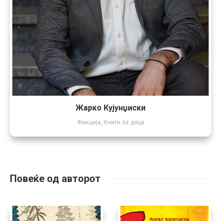
Жарко Кујунџиски
Фикција
,
Книги за деца
Повеќе од авторот