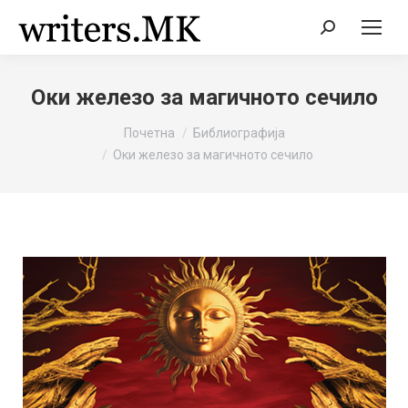
Search:
Оки железо за магичното сечило
You are here:
Почетна
Библиографија
Оки железо за магичното сечило