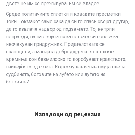
двете не им се преживува, им се владее.
Среде политичките сплетки и крвавите пресметки,
Токиј Токмакот само сака да си го спаси својот другар,
да го извлече надвор од подземјето. Тој не трпи
неправди, па на својата нова потрага си понесува
неочекуван придружник. Пријателствата се
скапоцени, а магијата добредојдена во тешките
времиња кои безмилосно го поробуваат кралството,
гнилејќи го од сржта. Кој кому навистина му ја плети
судбината, боговите на луѓето или луѓето на
боговите?
Извадоци од рецензии