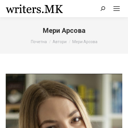
Search:
Мери Арсова
You are here:
Почетна
Автори
Мери Арсова