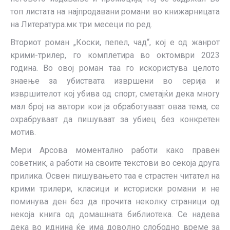
топ листата на најпродавани романи во книжарницата
на Литература.мк три месеци по ред.
Вториот роман „Коски, пепел, чад“, кој е од жанрот
крими-трилер, го комплетира во октомври 2023
година. Во овој роман таа го искористува целото
знаење за убиствата извршени во серија и
извршителот кој убива од спорт, сметајќи дека многу
мал број на автори кои ја обработуваат оваа тема, се
охрабруваат да пишуваат за убиец без конкретен
мотив.
Мери Арсова моментално работи како правен
советник, а работи на своите текстови во секоја друга
прилика. Освен пишувањето таа е страстен читател на
крими трилери, класици и историски романи и не
поминува ден без да прочита неколку страници од
некоја книга од домашната библиотека. Се надева
дека во иднина ќе има доволно слободно време за