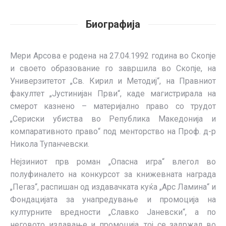
Биографија
Мери Арсова е родена на 27.04.1992 година во Скопје
и своето образование го завршила во Скопје, на
Универзитетот „Св. Кирил и Методиј“, на Правниот
факултет „Јустинијан Први“, каде магистрирала на
смерот казнено – материјално право со трудот
„Сериски убиства во Република Македонија и
компаративното право“ под менторство на Проф. д-р
Никола Тупанчевски.
Нејзиниот прв роман „Опасна игра“ влегол во
полуфиналето на конкурсот за книжевната награда
„Пегаз“, распишан од издавачката куќа „Арс Ламина“ и
Фондацијата за унапредување и промоција на
културните вредности „Славко Јаневски“, а по
неговото издавање и промоција, тој се задржал во