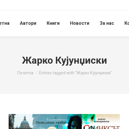
етна
Автори
Книги
Новости
За нас
К
Жарко Кујунџиски
You are here:
Почетна
Entries tagged with "Жарко Кујунџиски"