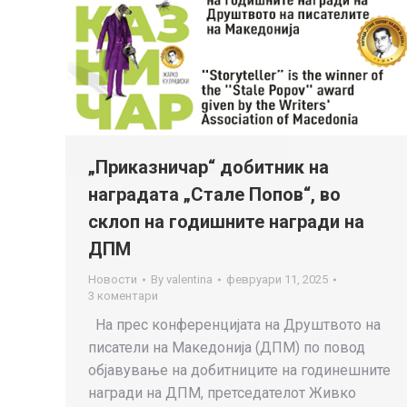
„Приказничар“ добитник на
наградата „Стале Попов“, во
склоп на годишните награди на
ДПМ
Новости
By
valentina
февруари 11, 2025
3 коментари
На прес конференцијата на Друштвото на
писатели на Македонија (ДПМ) по повод
објавување на добитниците на годинешните
награди на ДПМ, претседателот Живко