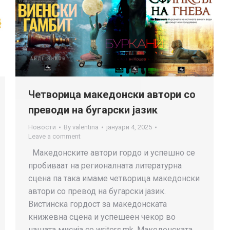
Четворица македонски автори со
преводи на бугарски јазик
Новости
By
valentina
јануари 4, 2025
Leave a comment
Македонските автори гордо и успешно се
пробиваат на регионалната литературна
сцена па така имаме четворица македонски
автори со превод на бугарски јазик.
Вистинска гордост за македонската
книжевна сцена и успешеен чекор во
нашата мисија со writers.mk. Македонската