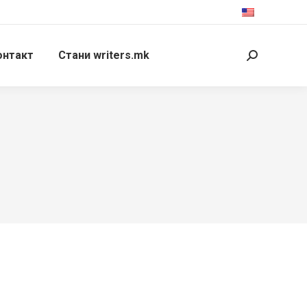
онтакт
Стани writers.mk
Search: