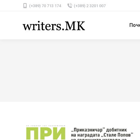
(+389) 70 713 174
(+389) 2 3201 007
Поч