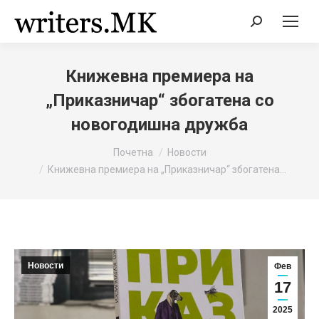
Search:
Книжевна премиера на
„Приказничар“ збогатена со
новогодишна дружба
You are here:
Почетна
Новости
Книжевна премиера на „Приказничар“ збогатена…
Новости
Фев
17
2025