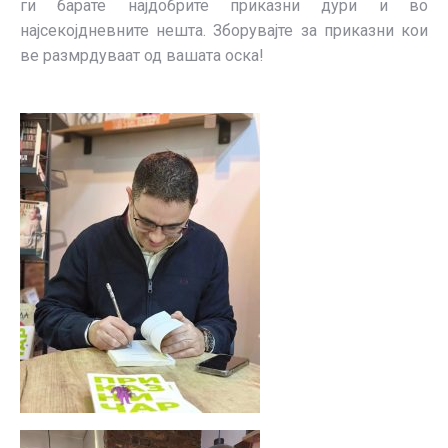
ги барате најдобрите приказни дури и во
најсекојдневните нешта. Зборувајте за приказни кои
ве размрдуваат од вашата оска!