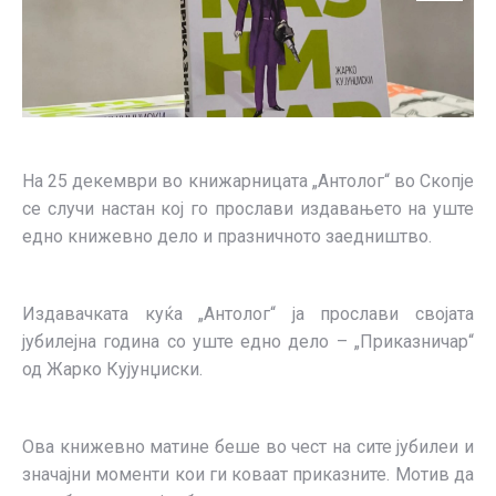
На 25 декември во книжарницата „Антолог“ во Скопје
се случи настан кој го прослави издавањето на уште
едно книжевно дело и празничното заедништво.
Издавачката куќа „Антолог“ ја прослави својата
јубилејна година со уште едно дело – „Приказничар“
од Жарко Кујунџиски.
Ова книжевно матине беше во чест на сите јубилеи и
значајни моменти кои ги коваат приказните. Мотив да