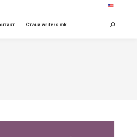
онтакт
Стани writers.mk
Search: