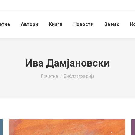
етна
Автори
Книги
Новости
За нас
К
Ива Дамјановски
You are here:
Почетна
Библиографија