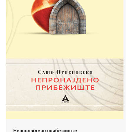
Непронајдено прибежиште