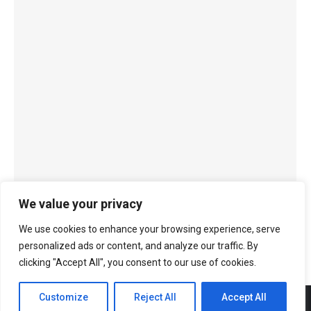
Турнеја
We value your privacy
2020, фикција
We use cookies to enhance your browsing experience, serve
personalized ads or content, and analyze our traffic. By
clicking "Accept All", you consent to our use of cookies.
Customize
Reject All
Accept All
© Copyright
Antolog Books
Дизајн и имплементација:
Group Solution