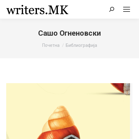
Search:
Сашо Огненовски
You are here:
Почетна
Библиографија