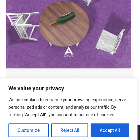
Шардоне и шпагети карбонара
We value your privacy
2020, фикција
We use cookies to enhance your browsing experience, serve
personalized ads or content, and analyze our traffic. By
clicking "Accept All", you consent to our use of cookies.
Customize
Reject All
Accept All
© Copyright
Antolog Books
Дизајн и имплементација:
Group Solution